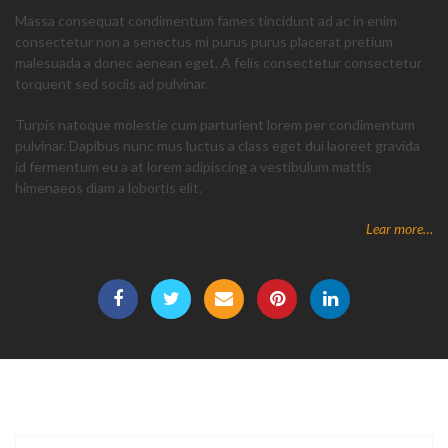
Massa consequat condimentum fames tincidunt ad ac in enim
consectetur non a senectus mi purus purus placerat pretium
malesuada a donec aenean eget. A felis consectetur consectetur
torquent sed sociis ad pulvinar.
Turpis natoque molestie cum parturient lorem per condimentum
pulvinar. Dapibus nunc mus luctus a class eget dui laoreet gravida
id fermentum eu a at lorem adipiscing a vestibulum mattis
himenaeos diam a lobortis elit.
Lear more…