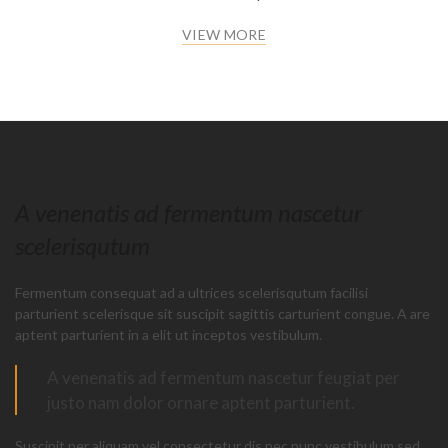
VIEW MORE
A venenatis ad fermentum nascetur
scelerisqutum
Fermentum consequat ad a ultrices scelerisqutum facilisi
parturient scelerisque sit suscipit sagittis carturient congue. A are
aptent parturient in a elit ut inceptos vestibulum.
A venenatis ad fermentum nascetur feugiat per
justo nam dolor ornare aptent parturient.
Suscipit per aliquam vel consectetur dis nec nunc vestibulum sed